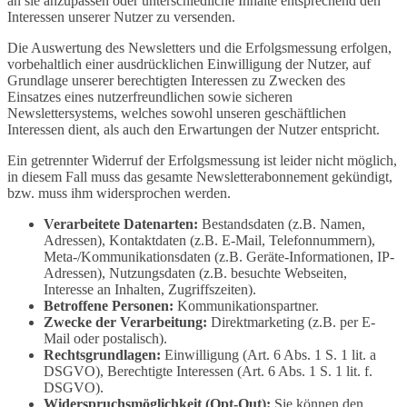
an sie anzupassen oder unterschiedliche Inhalte entsprechend den
Interessen unserer Nutzer zu versenden.
Die Auswertung des Newsletters und die Erfolgsmessung erfolgen,
vorbehaltlich einer ausdrücklichen Einwilligung der Nutzer, auf
Grundlage unserer berechtigten Interessen zu Zwecken des
Einsatzes eines nutzerfreundlichen sowie sicheren
Newslettersystems, welches sowohl unseren geschäftlichen
Interessen dient, als auch den Erwartungen der Nutzer entspricht.
Ein getrennter Widerruf der Erfolgsmessung ist leider nicht möglich,
in diesem Fall muss das gesamte Newsletterabonnement gekündigt,
bzw. muss ihm widersprochen werden.
Verarbeitete Datenarten:
Bestandsdaten (z.B. Namen,
Adressen), Kontaktdaten (z.B. E-Mail, Telefonnummern),
Meta-/Kommunikationsdaten (z.B. Geräte-Informationen, IP-
Adressen), Nutzungsdaten (z.B. besuchte Webseiten,
Interesse an Inhalten, Zugriffszeiten).
Betroffene Personen:
Kommunikationspartner.
Zwecke der Verarbeitung:
Direktmarketing (z.B. per E-
Mail oder postalisch).
Rechtsgrundlagen:
Einwilligung (Art. 6 Abs. 1 S. 1 lit. a
DSGVO), Berechtigte Interessen (Art. 6 Abs. 1 S. 1 lit. f.
DSGVO).
Widerspruchsmöglichkeit (Opt-Out):
Sie können den