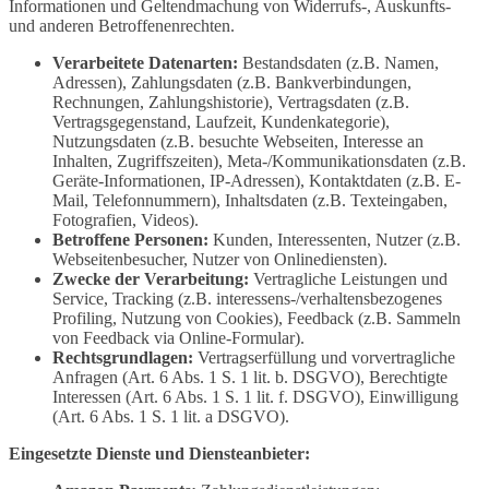
Informationen und Geltendmachung von Widerrufs-, Auskunfts-
und anderen Betroffenenrechten.
Verarbeitete Datenarten:
Bestandsdaten (z.B. Namen,
Adressen), Zahlungsdaten (z.B. Bankverbindungen,
Rechnungen, Zahlungshistorie), Vertragsdaten (z.B.
Vertragsgegenstand, Laufzeit, Kundenkategorie),
Nutzungsdaten (z.B. besuchte Webseiten, Interesse an
Inhalten, Zugriffszeiten), Meta-/Kommunikationsdaten (z.B.
Geräte-Informationen, IP-Adressen), Kontaktdaten (z.B. E-
Mail, Telefonnummern), Inhaltsdaten (z.B. Texteingaben,
Fotografien, Videos).
Betroffene Personen:
Kunden, Interessenten, Nutzer (z.B.
Webseitenbesucher, Nutzer von Onlinediensten).
Zwecke der Verarbeitung:
Vertragliche Leistungen und
Service, Tracking (z.B. interessens-/verhaltensbezogenes
Profiling, Nutzung von Cookies), Feedback (z.B. Sammeln
von Feedback via Online-Formular).
Rechtsgrundlagen:
Vertragserfüllung und vorvertragliche
Anfragen (Art. 6 Abs. 1 S. 1 lit. b. DSGVO), Berechtigte
Interessen (Art. 6 Abs. 1 S. 1 lit. f. DSGVO), Einwilligung
(Art. 6 Abs. 1 S. 1 lit. a DSGVO).
Eingesetzte Dienste und Diensteanbieter: