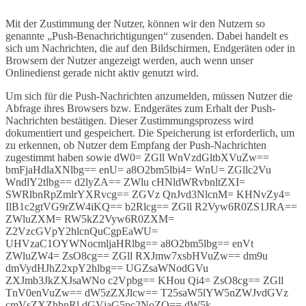
Mit der Zustimmung der Nutzer, können wir den Nutzern so
genannte „Push-Benachrichtigungen“ zusenden. Dabei handelt es
sich um Nachrichten, die auf den Bildschirmen, Endgeräten oder in
Browsern der Nutzer angezeigt werden, auch wenn unser
Onlinedienst gerade nicht aktiv genutzt wird.
Um sich für die Push-Nachrichten anzumelden, müssen Nutzer die
Abfrage ihres Browsers bzw. Endgerätes zum Erhalt der Push-
Nachrichten bestätigen. Dieser Zustimmungsprozess wird
dokumentiert und gespeichert. Die Speicherung ist erforderlich, um
zu erkennen, ob Nutzer dem Empfang der Push-Nachrichten
zugestimmt haben sowie
dW0= ZGll WnVzdGltbXVuZw==
bmFjaHdlaXNlbg== enU= a8O2bm5lbi4= WnU= ZGllc2Vu
WndlY2tlbg== d2lyZA== ZWlu cHNldWRvbnltZXI=
SWRlbnRpZmlrYXRvcg== ZGVz QnJvd3NlcnM= KHNvZy4=
IlB1c2gtVG9rZW4iKQ== b2Rlcg== ZGll R2Vyw6R0ZS1JRA==
ZWluZXM= RW5kZ2Vyw6R0ZXM=
Z2VzcGVpY2hlcnQuCgpEaWU=
UHVzaC1OYWNocmljaHRlbg== a8O2bm5lbg== enVt
ZWluZW4= ZsO8cg== ZGll RXJmw7xsbHVuZw== dm9u
dmVydHJhZ2xpY2hlbg== UGZsaWNodGVu
ZXJmb3JkZXJsaWNo c2Vpbg== KHou Qi4= ZsO8cg== ZGll
TnV0enVuZw== dW5zZXJlcw== T25saW5lYW5nZWJvdGVz
cmVsZXZhbnRl dGVjaG5pc2NoZQ== dW5k