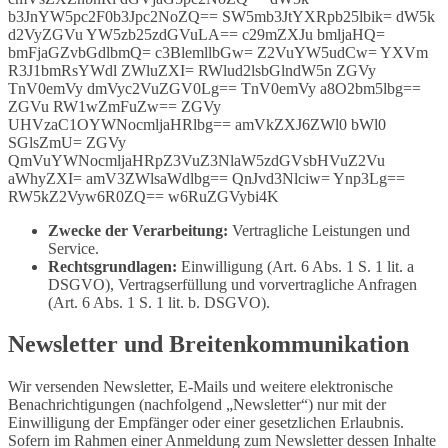
b3JnYW5pc2F0b3Jpc2NoZQ== SW5mb3JtYXRpb25lbik= dW5k
d2VyZGVu YW5zb25zdGVuLA== c29mZXJu bmljaHQ=
bmFjaGZvbGdlbmQ= c3BlemllbGw= Z2VuYW5udCw= YXVm
R3J1bmRsYWdl ZWluZXI= RWlud2lsbGlndW5n ZGVy
TnV0emVy dmVyc2VuZGV0Lg== TnV0emVy a8O2bm5lbg==
ZGVu RW1wZmFuZw== ZGVy
UHVzaC1OYWNocmljaHRlbg== amVkZXJ6ZWl0 bWl0
SGlsZmU= ZGVy
QmVuYWNocmljaHRpZ3VuZ3NlaW5zdGVsbHVuZ2Vu
aWhyZXI= amV3ZWlsaWdlbg== QnJvd3Nlciw= Ynp3Lg==
RW5kZ2Vyw6R0ZQ== w6RuZGVybi4K
Zwecke der Verarbeitung:
Vertragliche Leistungen und
Service.
Rechtsgrundlagen:
Einwilligung (Art. 6 Abs. 1 S. 1 lit. a
DSGVO), Vertragserfüllung und vorvertragliche Anfragen
(Art. 6 Abs. 1 S. 1 lit. b. DSGVO).
Newsletter und Breitenkommunikation
Wir versenden Newsletter, E-Mails und weitere elektronische
Benachrichtigungen (nachfolgend „Newsletter“) nur mit der
Einwilligung der Empfänger oder einer gesetzlichen Erlaubnis.
Sofern im Rahmen einer Anmeldung zum Newsletter dessen Inhalte