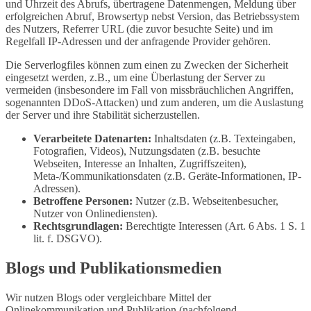
und Uhrzeit des Abrufs, übertragene Datenmengen, Meldung über
erfolgreichen Abruf, Browsertyp nebst Version, das Betriebssystem
des Nutzers, Referrer URL (die zuvor besuchte Seite) und im
Regelfall IP-Adressen und der anfragende Provider gehören.
Die Serverlogfiles können zum einen zu Zwecken der Sicherheit
eingesetzt werden, z.B., um eine Überlastung der Server zu
vermeiden (insbesondere im Fall von missbräuchlichen Angriffen,
sogenannten DDoS-Attacken) und zum anderen, um die Auslastung
der Server und ihre Stabilität sicherzustellen.
Verarbeitete Datenarten:
Inhaltsdaten (z.B. Texteingaben,
Fotografien, Videos), Nutzungsdaten (z.B. besuchte
Webseiten, Interesse an Inhalten, Zugriffszeiten),
Meta-/Kommunikationsdaten (z.B. Geräte-Informationen, IP-
Adressen).
Betroffene Personen:
Nutzer (z.B. Webseitenbesucher,
Nutzer von Onlinediensten).
Rechtsgrundlagen:
Berechtigte Interessen (Art. 6 Abs. 1 S. 1
lit. f. DSGVO).
Blogs und Publikationsmedien
Wir nutzen Blogs oder vergleichbare Mittel der
Onlinekommunikation und Publikation (nachfolgend