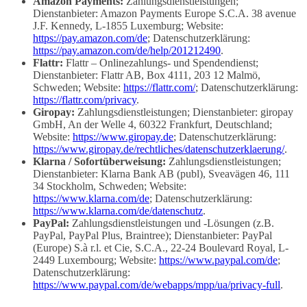
Amazon Payments:
Zahlungsdienstleistungen;
Dienstanbieter: Amazon Payments Europe S.C.A. 38 avenue
J.F. Kennedy, L-1855 Luxemburg; Website:
https://pay.amazon.com/de
; Datenschutzerklärung:
https://pay.amazon.com/de/help/201212490
.
Flattr:
Flattr – Onlinezahlungs- und Spendendienst;
Dienstanbieter: Flattr AB, Box 4111, 203 12 Malmö,
Schweden; Website:
https://flattr.com/
; Datenschutzerklärung:
https://flattr.com/privacy
.
Giropay:
Zahlungsdienstleistungen; Dienstanbieter: giropay
GmbH, An der Welle 4, 60322 Frankfurt, Deutschland;
Website:
https://www.giropay.de
; Datenschutzerklärung:
https://www.giropay.de/rechtliches/datenschutzerklaerung/
.
Klarna / Sofortüberweisung:
Zahlungsdienstleistungen;
Dienstanbieter: Klarna Bank AB (publ), Sveavägen 46, 111
34 Stockholm, Schweden; Website:
https://www.klarna.com/de
; Datenschutzerklärung:
https://www.klarna.com/de/datenschutz
.
PayPal:
Zahlungsdienstleistungen und -Lösungen (z.B.
PayPal, PayPal Plus, Braintree); Dienstanbieter: PayPal
(Europe) S.à r.l. et Cie, S.C.A., 22-24 Boulevard Royal, L-
2449 Luxembourg; Website:
https://www.paypal.com/de
;
Datenschutzerklärung:
https://www.paypal.com/de/webapps/mpp/ua/privacy-full
.